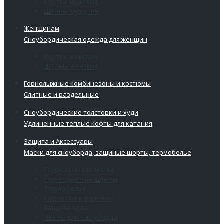
Куртки мужские
Штаны мужские
Женщинам
Сноубордическая одежда для женщин
Куртки женские
Штаны женские
Горнолыжные комбинезоны и костюмы
Слитные и раздельные
Сноубордические толстовки и худи
Удлиненные теплые кофты для катания
Защита и Аксессуары
Маски для сноуборда, защиные шорты, термобелье
Горнолыжные маски
Горнолыжные шлемы
Термобелье
Перчатки и варежки
Защита тела
Чехлы для сноуборда