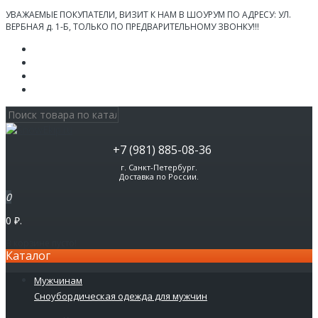
УВАЖАЕМЫЕ ПОКУПАТЕЛИ, ВИЗИТ К НАМ В ШОУРУМ ПО АДРЕСУ: УЛ.
ВЕРБНАЯ д. 1-Б, ТОЛЬКО ПО ПРЕДВАРИТЕЛЬНОМУ ЗВОНКУ!!!
Личный кабинет
Мои Закладки (0)
Корзина покупок
Оформление заказа
+7 (981) 885-08-36
г. Санкт-Петербург.
Доставка по России.
0
0 ₽.
В корзине пусто!
Каталог
Мужчинам
Сноубордическая одежда для мужчин