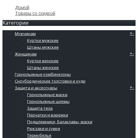
Домой
Товары со скидкой
Категории
+
-
Мужчинам
Куртки мужские
Штаны мужские
+
-
Женщинам
Куртки женские
Штаны женские
Горнолыжные комбинезоны
Сноубордические толстовки и худи
+
-
Защита и аксессуары
Горнолыжные маски
Горнолыжные шлемы
Защита тела
Перчатки и варежки
Подшлемники, балаклавы, маски
Рюкзаки и сумки
Термобелье