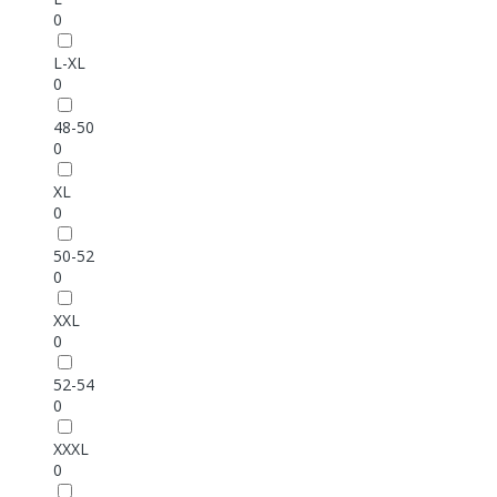
0
L-XL
0
48-50
0
XL
0
50-52
0
XXL
0
52-54
0
XXXL
0