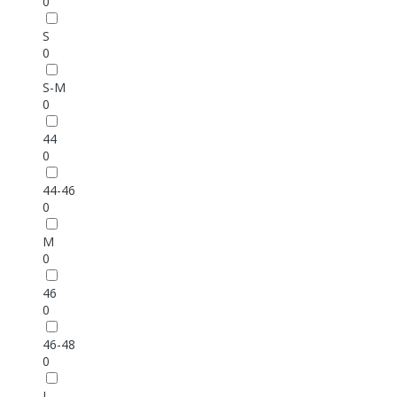
0
S
0
S-M
0
44
0
44-46
0
M
0
46
0
46-48
0
L