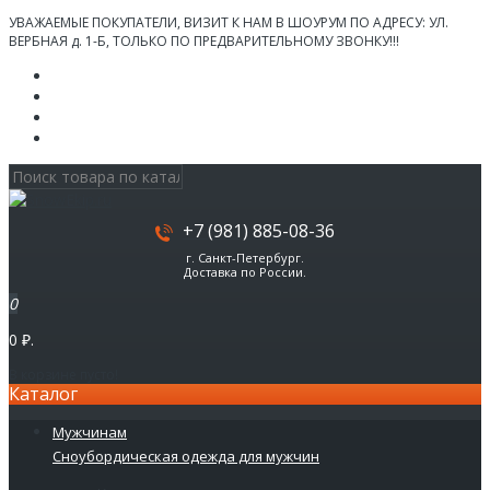
УВАЖАЕМЫЕ ПОКУПАТЕЛИ, ВИЗИТ К НАМ В ШОУРУМ ПО АДРЕСУ: УЛ.
ВЕРБНАЯ д. 1-Б, ТОЛЬКО ПО ПРЕДВАРИТЕЛЬНОМУ ЗВОНКУ!!!
Личный кабинет
Мои Закладки (0)
Корзина покупок
Оформление заказа
+7 (981) 885-08-36
г. Санкт-Петербург.
Доставка по России.
0
0 ₽.
В корзине пусто!
Каталог
Мужчинам
Сноубордическая одежда для мужчин