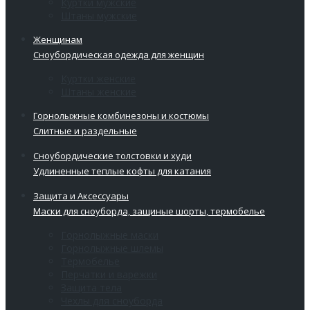
Куртки мужские
Штаны мужские
Женщинам
Сноубордическая одежда для женщин
Куртки женские
Штаны женские
Горнолыжные комбинезоны и костюмы
Слитные и раздельные
Сноубордические толстовки и худи
Удлиненные теплые кофты для катания
Защита и Аксессуары
Маски для сноуборда, защиные шорты, термобелье
Горнолыжные маски
Горнолыжные шлемы
Термобелье
Перчатки и варежки
Защита тела
Чехлы для сноуборда